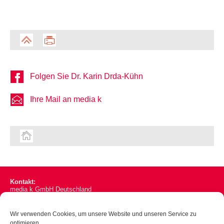
Folgen Sie Dr. Karin Drda-Kühn
Ihre Mail an media k
Kontakt:
media k GmbH Deutschland
Goethestr. 10, D-97980 Bad Mergentheim
media k GmbH Österreich
Wir verwenden Cookies, um unsere Website und unseren Service zu
Gentzgasse 105/4, A-1180 Wien
optimieren.