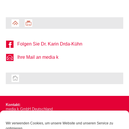
Folgen Sie Dr. Karin Drda-Kühn
Ihre Mail an media k
Kontakt:
media k GmbH Deutschland
Goethestr. 10, D-97980 Bad Mergentheim
media k GmbH Österreich
Wir verwenden Cookies, um unsere Website und unseren Service zu
Gentzgasse 105/4, A-1180 Wien
optimieren.